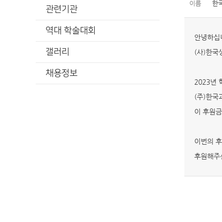
이름
한
관련기관
역대 학술대회
안녕하십
갤러리
(사)한
채용정보
2023년
(주)한국
이 후원금
이번의 후
후원해주