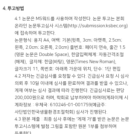
4. 투고방법
4.1 논문은 MS워드를 사용하여 작성한다. 논문 투고는 본회
온라인 논문투고심사 시스템(http://submission.ksbec.org)
에 접속하여 투고한다.
논문형식: 용지 A4, 여백: 기본(윗쪽, 3cm; 아랫쪽, 2.5cm;
왼쪽, 2.0cm; 오른쪽, 2.0cm) 줄번호: 페이지 연속, 줄간 1.5
(영문 논문은 Double Space), 한글입력체계: 자동간격조절
(해제), 글자체: 한글(바탕), 영문(Times New Roman),
글자크기 11, 쪽번호: 아래쪽 가운데 위치, 단수: 1단 편집
4.2 저자는 긴급심사를 요청할 수 있다. 긴급심사 요청 시 심사
의뢰 후 10일 이내에 심사를 완료하여 결과를 받을 수 있으나,
게재 여부는 심사 결과에 따라 진행한다. 긴급심사료는 편당
200,000원으로 하며, 학회로 납부하여야 하여야(계좌이체 시
계좌정보 : 우체국: 610246-01-001759(예금주:
사단법인한국생물환경조절학회) 심사가 진행된다.
4.3 완본 제출 : 최종 심사 후에는 ‘게재 가’를 받은 논문은 논문
투고시스템에 별첨 그림을 포함한 원본 1부를 첨부하여
등록한다.