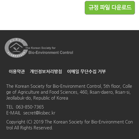
규정 파일 다운로드
이용약관
개인정보처리방침
이메일 무단수집 거부
The Korean Society for Bio-Environment Control, 5th floor, Colle
ge of Agriculture and Food Sciences, 460, Iksan-daero, Iksan-si,
Jeollabuk-do, Republic of Korea
TEL
063-850-7365
E-MAIL
secret@ksbec.kr
Copyright (C) 2019 The Korean Society for Bio-Environment Con
trol All Rights Reserved.