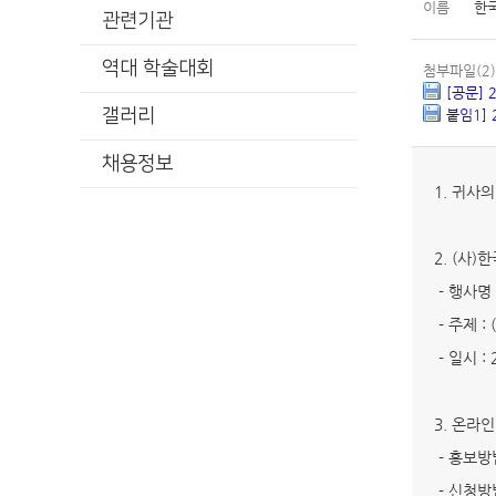
이름
한
관련기관
역대 학술대회
첨부파일(2)
[공문]
갤러리
붙임1]
채용정보
1. 귀사
2. (사
- 행사명
- 주제 
- 일시 : 2
3. 온라
- 홍보방
- 신청방